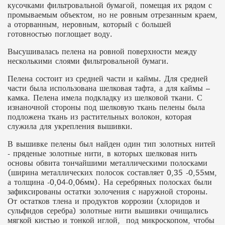
кусочками фильтровальной бумагой, помещая их рядом с
промываемым объектом, но не ровным отрезанным краем,
а оторванным, неровным, который с большей
готовностью поглощает воду.
Высушивалась пелена на ровной поверхности между
несколькими слоями фильтровальной бумаги.
Пелена состоит из средней части и каймы. Для средней
части была использована шелковая тафта, а для каймы –
камка. Пелена имела подкладку из шелковой ткани. С
изнаночной стороны под шелковую ткань пелены была
подложена ткань из растительных волокон, которая
служила для укрепления вышивки.
В вышивке пелены был найден один тип золотных нитей
- пряденые золотные нити, в которых шелковая нить
основы обвита тончайшими металлическими полосками
(ширина металлических полосок составляет 0,35 -0,55мм,
а толщина -0,04-0,06мм). На серебряных полосках были
зафиксированы остатки золочения с наружной стороны.
От остатков тлена и продуктов коррозии (хлоридов и
сульфидов серебра) золотные нити вышивки очищались
мягкой кистью и тонкой иглой, под микроскопом, чтобы