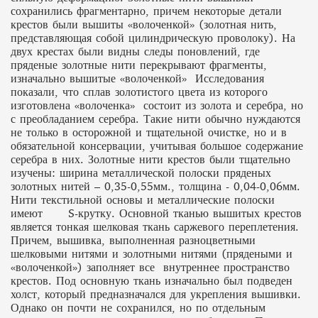
сохранились фрагментарно, причем некоторые детали
крестов были вышиты «волоченкой» (золотная нить,
представляющая собой цилиндрическую проволоку). На
двух крестах были видны следы поновлений, где
пряденые золотные нити перекрывают фрагменты,
изначально вышитые «волоченкой» Исследования
показали, что сплав золотистого цвета из которого
изготовлена «волоченка» состоит из золота и серебра, но
с преобладанием серебра. Такие нити обычно нуждаются
не только в осторожной и тщательной очистке, но и в
обязательной консервации, учитывая большое содержание
серебра в них. Золотные нити крестов были тщательно
изучены: ширина металлической полоски пряденых
золотных нитей – 0,35-0,55мм., толщина - 0,04-0,06мм.
Нити текстильной основы и металлические полоски
имеют S-крутку. Основной тканью вышитых крестов
является тонкая шелковая ткань саржевого переплетения.
Причем, вышивка, выполненная разноцветными
шелковыми нитями и золотными нитями (прядеными и
«волоченкой») заполняет все внутреннее пространство
крестов. Под основную ткань изначально был подведен
холст, который предназначался для укрепления вышивки.
Однако он почти не сохранился, но по отдельным