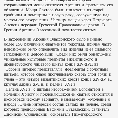
сохранившиеся мощи святителя Арсения и фрагменты его
облачений. Мощи Святого были извлечены из старой
гробницы и помещены в новую раку, сооруженную над
местом его захоронения. Частицу мощей через Патриарха
Алексия передали Греческой Православной церкви. В
Греции Арсений Элассонский почитается святым.
В захоронении Арсения Элассонского было найдено
более 150 различных фрагментов текстиля, причем часто
невозможно было определить вид изделия из-за сильного
загрязнения и деформации. Среди них были обнаружены
уникальные культовые предметы византийского и
древнерусского лицевого шитья конца XIV-XVII вв.
Особый интерес представляли фрагменты с золотным
шитьем, которое слабо проглядывало сквозь слои грязи и
тлена – это четыре византийских креста конца XIV-XV в.,
круглая ядрань XVI в. и пелена. XVI в
Пелена XVI в. с шитым изображением Богоматери в
молении Христу и поклоняющихся ей святых относится к
иконографическому варианту, называемому «Моление о
народе».Очень интересен состав святых на пелене, среди
которых преподобный Евфимий Суздальский, святитель
Дионисий Суздальский, основатель Нижегородского