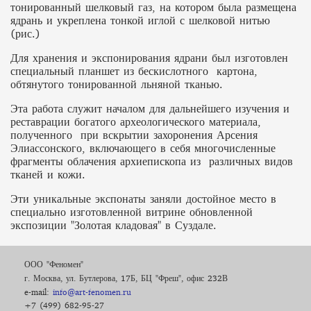
тонированный шелковый газ, на котором была размещена
ядрань и укреплена тонкой иглой с шелковой нитью
(рис.)
Для хранения и экспонирования ядрани был изготовлен
специальный планшет из бескислотного картона,
обтянутого тонированной льняной тканью.
Эта работа служит началом для дальнейшего изучения и
реставрации богатого археологического материала,
полученного при вскрытии захоронения Арсения
Элиассонского, включающего в себя многочисленные
фрагменты облачения архиепископа из различных видов
тканей и кожи.
Эти уникальные экспонаты заняли достойное место в
специально изготовленной витрине обновленной
экспозиции "Золотая кладовая" в Суздале.
ООО "Феномен"
г. Москва, ул. Бутлерова, 17Б, БЦ "Фреш", офис 232В
e-mail:
info@art-fenomen.ru
+7 (499) 682-95-27