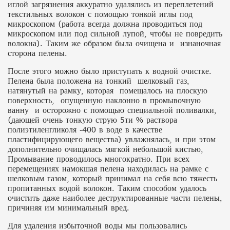
иглой загрязнения аккуратно удалялись из переплетений
текстильных волокон с помощью тонкой иглы под
микроскопом (работа всегда должна проводиться под
микроскопом или под сильной лупой, чтобы не повредить
волокна). Таким же образом была очищена и изнаночная
сторона пелены.
После этого можно было приступать к водной очистке.
Пелена была положена на тонкий шелковый газ,
натянутый на рамку, которая помещалось на плоскую
поверхность, опущенную наклонно в промывочную
ванну и осторожно с помощью специальной поливалки,
(дающей очень тонкую струю 5ти % раствора
полиэтиленгликоля -400 в воде в качестве
пластифицирующего вещества) увлажнялась, и при этом
дополнительно очищалась мягкой небольшой кистью,
Промывание проводилось многократно. При всех
перемещениях намокшая пелена находилась на рамке с
шелковым газом, который принимал на себя всю тяжесть
пропитанных водой волокон. Таким способом удалось
очистить даже наиболее деструктированные части пелены,
причиняя им минимальный вред.
Для удаления избыточной воды мы пользовались