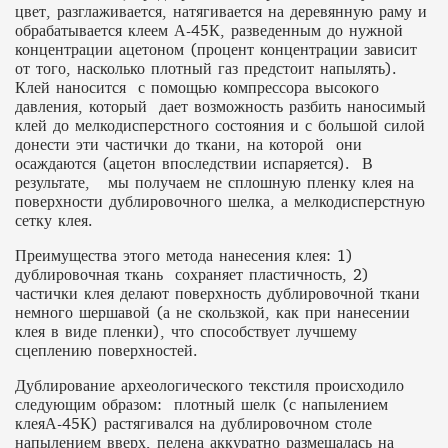
цвет, разглаживается, натягивается на деревянную раму и
обрабатывается клеем А-45К, разведенным до нужной
концентрации ацетоном (процент концентрации зависит
от того, насколько плотный газ предстоит напылять).
Клей наносится с помощью компрессора высокого
давления, который дает возможность разбить наносимый
клей до мелкодисперстного состояния и с большой силой
донести эти частички до ткани, на которой они
осаждаются (ацетон впоследствии испаряется). В
результате, мы получаем не сплошную пленку клея на
поверхности дублировочного шелка, а мелкодисперстную
сетку клея.
Преимущества этого метода нанесения клея: 1)
дублировочная ткань сохраняет пластичность, 2)
частички клея делают поверхность дублировочной ткани
немного шершавой (а не скользкой, как при нанесении
клея в виде пленки), что способствует лучшему
сцеплению поверхностей.
Дублирование археологического текстиля происходило
следующим образом: плотный шелк (с напылением
клеяА-45К) растягивался на дублировочном столе
напылением вверх, пелена аккуратно размещалась на