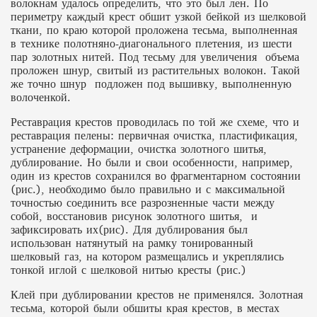
волокнам удалось определить, что это был лен. По
периметру каждый крест обшит узкой бейкой из шелковой
ткани, по краю которой проложена тесьма, выполненная
в технике полотняно-диагонального плетения, из шести
пар золотных нитей. Под тесьму для увеличения объема
проложен шнур, свитый из растительных волокон. Такой
же точно шнур подложен под вышивку, выполненную
волоченкой.
Реставрация крестов проводилась по той же схеме, что и
реставрация пелены: первичная очистка, пластификация,
устранение деформации, очистка золотного шитья,
дублирование. Но были и свои особенности, например,
один из крестов сохранился во фрагментарном состоянии
(рис.), необходимо было правильно и с максимальной
точностью соединить все разрозненные части между
собой, восстановив рисунок золотного шитья, и
зафиксировать их(рис). Для дублирования был
использован натянутый на рамку тонированный
шелковый газ, на котором размещались и укреплялись
тонкой иглой с шелковой нитью кресты (рис.)
Клей при дублировании крестов не применялся. Золотная
тесьма, которой были обшиты края крестов, в местах