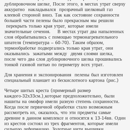
дублировочном шелке, После этого, в местах утрат сверху
аккуратно накладывался прозрачный шелковый газ
клеевой стороной вниз. Так как состояние сохранности
большей части пелены было прекрасным мы решили
перекрыть только края утрат, которые имели
значительные сечения. В местах утрат два напыленных
слоя обрабатывались с помощью термонагревательного
шпателя (температура – 60-70). Таким образом,
термообработке подвергались только края утрат, они
оказывались зажатыми между двумя слоями шелка,
после чего два слоя дублировочного шелка прошивались
тонкой газовой нитью по периметру всех утрат.
Для хранения и экспонирования пелены был изготовлен
специальный планшет из бескислотного картона (рис.)
Четыре шитых креста (примерный размер
каждого-32х33см.),которые предположительно, были
нашиты на омофор имели разную степень сохранности.
Когда после первичной обработки стало возможным
рассмотреть их, оказалось, что эти предметы самые
древние в данном комплексе и относятся к 13-14вв. Один
из крестов состоял из трех фрагментов, которые имели
сильную деформацию. Золотные нити вышивки