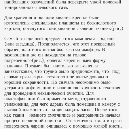
наибольших разрушений была перекрыта узкой полоской
тонированного шелкового газа.
Для хранения и экспонирования крестов были
изготовлены специальные планшеты из бескислотного
картона, обтянутого тонированной льняной тканью.(рис.)
Самый загадочный предмет этого комплекса – ядрань
(или звездица). Предполагается, что этот прекрасный
образец золотного шитья был частью омофора. В
захоронении же он находился на голове
погребенного(рис.), облегал череп и имел форму
шапочки. Предмет был настолько загрязнен и
заизвесткован, что трудно было предположить, что под
слоями грязи скрывается золотное шитье довольно
хорошей сохранности. Но сначала необходимо было
устранить деформацию и излишнюю хрупкость текстиля
для проведения механической очистки. Для
пластификации был применен метод отдаленного
увлажнения, для чего ядрань была помещена в камеру с
высокой влажностью на двенадцать часов. После того
как ткани немного смягчились и расправились начался
процесс первичной очистки. От комочков земли и грязи
поверхность ядрани очищалась с помощью мягкой кисти,