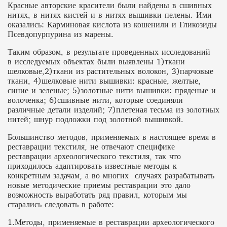
Красные авторские красители были найдены в сшивных
нитях, в нитях кистей и в нитях вышивки пелены. Ими
оказались: Карминовая кислота из кошенили и Гликозиды
Псевдопурпурина из марены.
Таким образом, в результате проведенных исследований
в исследуемых объектах были выявлены 1)ткани
шелковые,2)ткани из растительных волокон, 3)парчовые
ткани, 4)шелковые нити вышивки: красные, желтые,
синие и зеленые; 5)золотные нити вышивки: пряденые и
волоченка; 6)сшивные нити, которые соединяли
различные детали изделий; 7)плетеная тесьма из золотных
нитей; шнур подложки под золотной вышивкой.
Большинство методов, применяемых в настоящее время в
реставрации текстиля, не отвечают специфике
реставрации археологического текстиля, так что
приходилось адаптировать известные методы к
конкретным задачам, а во многих случаях разрабатывать
новые методические приемы реставрации это дало
возможность выработать ряд правил, которым мы
старались следовать в работе:
1.Методы, применяемые в реставрации археологического