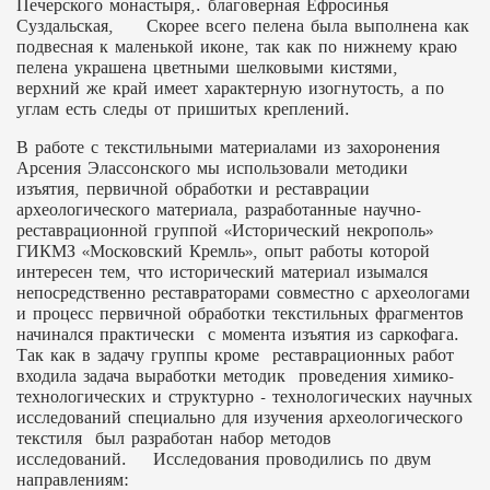
Печерского монастыря,. благоверная Ефросинья
Суздальская, Скорее всего пелена была выполнена как
подвесная к маленькой иконе, так как по нижнему краю
пелена украшена цветными шелковыми кистями,
верхний же край имеет характерную изогнутость, а по
углам есть следы от пришитых креплений.
В работе с текстильными материалами из захоронения
Арсения Элассонского мы использовали методики
изъятия, первичной обработки и реставрации
археологического материала, разработанные научно-
реставрационной группой «Исторический некрополь»
ГИКМЗ «Московский Кремль», опыт работы которой
интересен тем, что исторический материал изымался
непосредственно реставраторами совместно с археологами
и процесс первичной обработки текстильных фрагментов
начинался практически с момента изъятия из саркофага.
Так как в задачу группы кроме реставрационных работ
входила задача выработки методик проведения химико-
технологических и структурно - технологических научных
исследований специально для изучения археологического
текстиля был разработан набор методов
исследований. Исследования проводились по двум
направлениям: