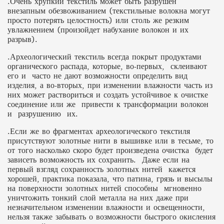
.Очень хрупкий текстиль может быть разрушен
внезапным обезвоживанием (текстильные волокна могут
просто потерять целостность) или столь же резким
увлажнением (произойдет набухание волокон и их
разрыв).
.Археологический текстиль всегда покрыт продуктами
органического распада, которые, во-первых, склеивают
его и часто не дают возможности определить вид
изделия, а во-вторых, при изменении влажности часть из
них может раствориться и создать устойчивое к очистке
соединение или же привести к трансформации волокон
и разрушению их.
.Если же во фрагментах археологического текстиля
присутствуют золотные нити в вышивке или в тесьме, то
от того насколько скоро будет произведена очистка будет
зависеть возможность их сохранить. Даже если на
первый взгляд сохранность золотных нитей кажется
хорошей, практика показала, что патина, грязь и высылы
на поверхности золотных нитей способны мгновенно
уничтожить тонкий слой металла на них даже при
незначительном изменении влажности и освещенности,
нельзя также забывать о возможности быстрого окисления