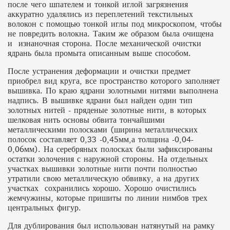
после чего шпателем и тонкой иглой загрязнения
аккуратно удалялись из переплетений текстильных
волокон с помощью тонкой иглы под микроскопом, чтобы
не повредить волокна. Таким же образом была очищена
и изнаночная сторона. После механической очистки
ядрань была промыта описанным выше способом.
После устранения деформации и очистки предмет
приобрел вид круга, все пространство которого заполняет
вышивка. По краю ядрани золотными нитями выполнена
надпись. В вышивке ядрани был найден один тип
золотных нитей - пряденые золотные нити, в которых
шелковая нить основы обвита тончайшими
металлическими полосками (ширина металлических
полосок составляет 0,33 -0,45мм,а толщина -0,04-
0,06мм). На серебряных полосках были зафиксированы
остатки золочения с наружной стороны. На отдельных
участках вышивки золотные нити почти полностью
утратили свою металлическую обвивку, а на других
участках сохранились хорошо. Хорошо очистились
жемчужины, которые пришиты по линии нимбов трех
центральных фигур.
Для дублирования был использован натянутый на рамку