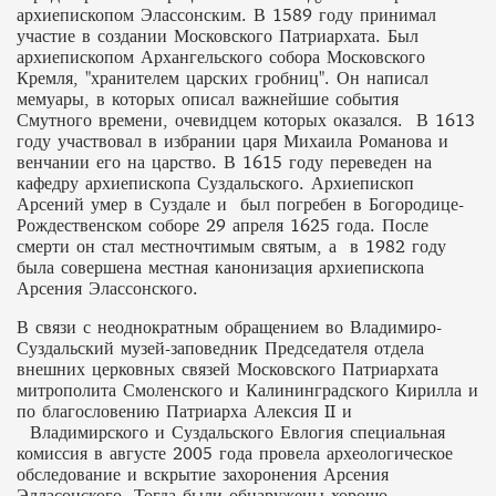
архиепископом Элассонским. В 1589 году принимал
участие в создании Московского Патриархата. Был
архиепископом Архангельского собора Московского
Кремля, "хранителем царских гробниц". Он написал
мемуары, в которых описал важнейшие события
Смутного времени, очевидцем которых оказался. В 1613
году участвовал в избрании царя Михаила Романова и
венчании его на царство. В 1615 году переведен на
кафедру архиепископа Суздальского. Архиепископ
Арсений умер в Суздале и был погребен в Богородице-
Рождественском соборе 29 апреля 1625 года. После
смерти он стал местночтимым святым, а в 1982 году
была совершена местная канонизация архиепископа
Арсения Элассонского.
В связи с неоднократным обращением во Владимиро-
Суздальский музей-заповедник Председателя отдела
внешних церковных связей Московского Патриархата
митрополита Смоленского и Калининградского Кирилла и
по благословению Патриарха Алексия II и
Владимирского и Суздальского Евлогия специальная
комиссия в августе 2005 года провела археологическое
обследование и вскрытие захоронения Арсения
Элласонского. Тогда были обнаружены хорошо